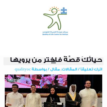
خطي
لى
لمحتوى
حياتُكَ قصَّةٌ فاختر من يرويها
Pos
navigatio
اترك تعليقاً
/
المقالات
,
مقال
/ بواسطة
qualityoc