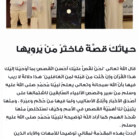
حياتُكَ قصَّةٌ فاختَرْ مَنْ يَروِيها
قالَ اللهُ تعالى “نَحْنُ نَقُصُّ عَلَيْكَ أَحْسَنَ الْقَصَصِ بِمَا أَوْحَيْنَا إِلَيْكَ
هَذَا الْقُرْآنَ وَإِنْ كُنْتَ مِنْ قَبْلِهِ لَمِنَ الْغَافِلِينَ” هذا دلالةٌ لا ريبَ
فيها بأنَّ اللهَ سبحانهُ وتعالى يعلمُ نَبِيَّنا مُحَمَّدٍ صلى اللهُ عليهِ
وسلمَ مِنْ سِيرِ وقَصَصِ الأنبياءِ السَّابِقِينَ لِاشتِمَالِهَا على
أَصْدَقِ الأَخْبَارِ وَأَبْلَغ الأَسْالِيبِ وَلِمَا فِيهَا مِنْ حُكْمٍ وَعِبْرَةٍ ، وَمِنْهَا
يَتَبَيَّنُ لَنَا أَهَمِّيَّةُ القَصَصِ فِي الأُمَمِ وَكَيْفَ نَسْتَخْلِصُ مِنْهَا
شَحْذَ الهَمَمِ كَمَا أَرَادَ اللَّهُ تَوْضِيحَهُ لِنَبِيِّنَا مُحَمَّدٍ صلى اللهُ عليهِ
وسلمَ .
أردتُ بهذه المقدّمة لمقالي توضيحاً للأمهات والآباء الذين