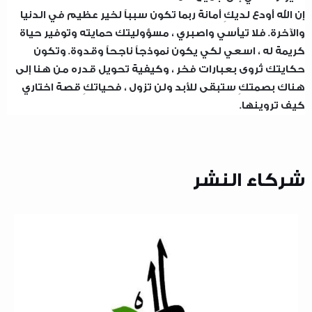
إن الله أودع لديكِ أمانة ربما تكون سبباً لخير عظيم في الدنيا
والآخرة. فلا تيأسي واصبري ، مسؤوليتك حمايته وتوفير حياة
كريمة له ، اسعي لكي يكون نموذجاً ناجحاً وقدوة. وتكون
حكايتك تُروى بعبارات فخر ، وكيفية تحويل قدره من هنا إلى
هناك بصمتكِ ستبقى للأبد ولن تزول ، فحياتكِ قصة اختاري
كيف تروينها.
شركاء النشر