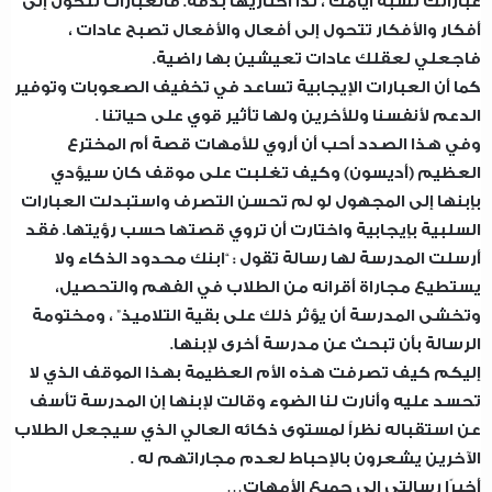
عباراتك تشبه أيامك ، لذا اختاريها بدقة. فالعبارات تتحول إلى
أفكار والأفكار تتحول إلى أفعال والأفعال تصبح عادات ،
فاجعلي لعقلك عادات تعيشين بها راضية.
كما أن العبارات الإيجابية تساعد في تخفيف الصعوبات وتوفير
الدعم لأنفسنا وللأخرين ولها تأثير قوي على حياتنا .
وفي هذا الصدد أحب أن أروي للأمهات قصة أم المخترع
العظيم (أديسون) وكيف تغلبت على موقف كان سيؤدي
بإبنها إلى المجهول لو لم تحسن التصرف واستبدلت العبارات
السلبية بإيجابية واختارت أن تروي قصتها حسب رؤيتها. فقد
أرسلت المدرسة لها رسالة تقول : “ابنك محدود الذكاء ولا
يستطيع مجاراة أقرانه من الطلاب في الفهم والتحصيل،
وتخشى المدرسة أن يؤثر ذلك على بقية التلاميذ” ، ومختومة
الرسالة بأن تبحث عن مدرسة أخرى لإبنها.
إليكم كيف تصرفت هذه الأم العظيمة بهذا الموقف الذي لا
تحسد عليه وأنارت لنا الضوء وقالت لإبنها إن المدرسة تأسف
عن استقباله نظراً لمستوى ذكائه العالي الذي سيجعل الطلاب
الآخرين يشعرون بالإحباط لعدم مجاراتهم له .
أخيرًا رسالتي إلى جميع الأمهات…