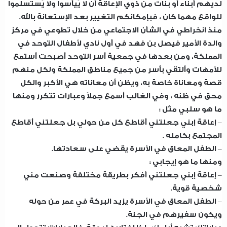
لديهم أبناء أو بنات من ذوي الإعاقة أن لا يَيأسوا ولا يَستسلموا
للواقع مهما كان ، فبإمكانكم التغيير بعد الإستعانة بالله.
منذ انخراطي في الشأن الاجتماعي من خلال تطوعي في مركز
والدة الأمير فيصل بن فهد في أول نادي لأطفال التوحد في
المملكة، ومن بعدها في جمعية أسر التوحد أصبحت أستمع
للأمهات وألتقي بأسر من جميع مناطق المملكة ولكل منهم
قصة ومعاناة خاصة به، ويظن أن معاناته هي الأكبر والكل
محق في ظنه ، وفي الغالب أسمع جملاً وعبارات تتكرر ومنها
ما هو سلبي مثل :
– إعاقة إبني جعلتني أقاطع كل من حولي بل جعلتني أقاطع
المجتمع بكامله .
– الطفل المعاق في الأسرة يقضي على سعادتها.
ومنها ما هو إيجابي :
– إعاقة إبني جعلتني أفكر بطريقة مختلفة وصنعت مني
شخصية قوية.
– الطفل المعاق في الأسرة يزيد البركة في عمر من حوله
ويكون سفيرهم في الجنة.