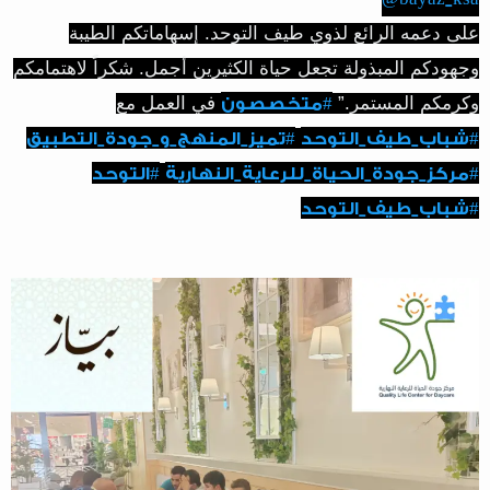
على دعمه الرائع لذوي طيف التوحد. إسهاماتكم الطيبة
وجهودكم المبذولة تجعل حياة الكثيرين أجمل. شكراً لاهتمامكم
وكرمكم المستمر.”
في العمل مع
#متخصصون
#شباب_طيف_التوحد
#تميز_المنهج_و_جودة_التطبيق
#مركز_جودة_الحياة_للرعاية_النهارية
#التوحد
#شباب_طيف_التوحد